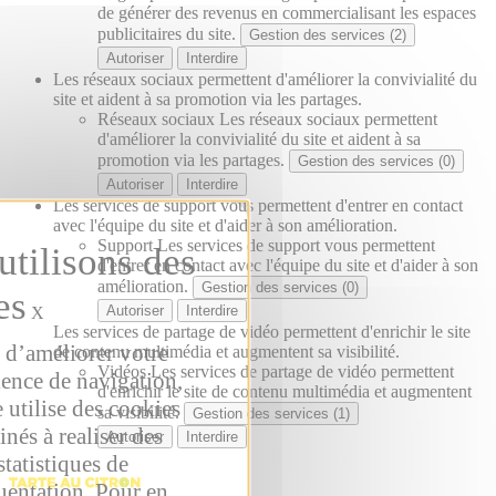
de générer des revenus en commercialisant les espaces
publicitaires du site.
Gestion des services (2)
Autoriser
Interdire
Les réseaux sociaux permettent d'améliorer la convivialité du
site et aident à sa promotion via les partages.
Réseaux sociaux
Les réseaux sociaux permettent
d'améliorer la convivialité du site et aident à sa
promotion via les partages.
Gestion des services (0)
Autoriser
Interdire
Les services de support vous permettent d'entrer en contact
avec l'équipe du site et d'aider à son amélioration.
Support
Les services de support vous permettent
d'entrer en contact avec l'équipe du site et d'aider à son
amélioration.
Gestion des services (0)
Autoriser
Interdire
X
Les services de partage de vidéo permettent d'enrichir le site
 d’améliorer votre
de contenu multimédia et augmentent sa visibilité.
Vidéos
Les services de partage de vidéo permettent
ience de navigation,
d'enrichir le site de contenu multimédia et augmentent
e utilise des cookies
sa visibilité.
Gestion des services (1)
inés à realiser des
Autoriser
Interdire
statistiques de
uentation. Pour en