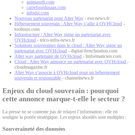
animasoft.com
carrefourdusaas.com
infodsi.com
Nouveau partenariat pour Alter Way
- esn-news.fr
Hébergement souverain : Alter Way s’allie à OVHCloud
-
toolinux.com
Infrastructure : Alter Way signe un partenariat avec
OVHcloud
- telco-infra-news.fr
Solutions souveraines dans le cloud : Alter Way signe un
partenariat avec OVHcloud
- digital-frenchnation.com
Alter way partenaire de OVHcloud
- linformaticien.com
Cloud : Alter Way annonce un partenariat avec OVHcloud
-
cloudmagazine.fr
Alter Way s’associe à OVHcloud pour un hébergement
souverain et responsable
- channelnews.fr
Enjeux du cloud souverain : pourquoi
cette annonce marque-t-elle le secteur ?
La presse ne se contente pas de relayer l’information : elle en
souligne la portée stratégique. Les enjeux abordés sont multiples :
Souveraineté des données