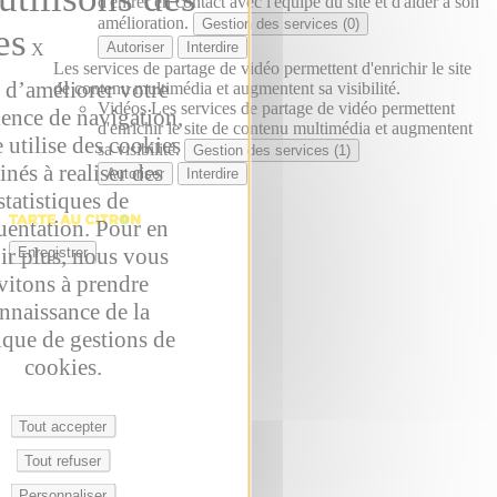
d'entrer en contact avec l'équipe du site et d'aider à son
amélioration.
Gestion des services (0)
Autoriser
Interdire
X
Les services de partage de vidéo permettent d'enrichir le site
 d’améliorer votre
de contenu multimédia et augmentent sa visibilité.
Vidéos
Les services de partage de vidéo permettent
ience de navigation,
d'enrichir le site de contenu multimédia et augmentent
e utilise des cookies
sa visibilité.
Gestion des services (1)
inés à realiser des
Autoriser
Interdire
statistiques de
uentation. Pour en
ir plus, nous vous
Enregistrer
vitons à prendre
nnaissance de la
ique de gestions de
cookies.
Tout accepter
Tout refuser
Personnaliser