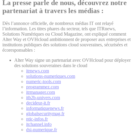
La presse parle de nous, découvrez notre
partenariat à travers les médias :
Dès l’annonce officielle, de nombreux médias IT ont relayé
l’information. Les titres phares du secteur, tels que ITRnews,
Solutions Numériques ou Cloud Magazine, ont expliqué comment
Alter Way et OVHcloud ambitionnent de proposer aux entreprises et
institutions publiques des solutions cloud souveraines, sécurisées et
écoresponsables :
Alter Way signe un partenariat avec OVHcloud pour déployer
des solutions souveraines dans le cloud
itrnews.com
solutions-numeriques.com
numeric-tools.com
programmez.com
itrmanager.com
itb2b-univers.com
decideur-it.fr
informatiquenews.fr
globalsecuritymag.fr
ntic-infos.fr
itchannel.info
dsi-numerique.fr