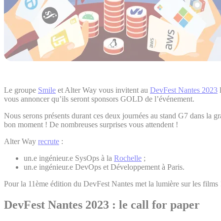
Le groupe
Smile
et Alter Way vous invitent au
DevFest Nantes 2023
l
vous annoncer qu’ils seront sponsors GOLD de l’événement.
Nous serons présents durant ces deux journées au stand G7 dans la gr
bon moment ! De nombreuses surprises vous attendent !
Alter Way
recrute
:
un.e ingénieur.e SysOps à la
Rochelle
;
un.e ingénieur.e DevOps et Développement à Paris.
Pour la 11ème édition du DevFest Nantes met la lumière sur les films 
DevFest Nantes 2023 : le call for paper