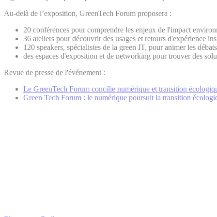
Au-delà de l’exposition, GreenTech Forum proposera :
20 conférences pour comprendre les enjeux de l'impact enviro
36 ateliers pour découvrir des usages et retours d'expérience i
120 speakers, spécialistes de la green IT, pour animer les débat
des espaces d'exposition et de networking pour trouver des solu
Revue de presse de l'événement :
Le GreenTech Forum concilie numérique et transition écologiq
Green Tech Forum : le numérique poursuit la transition écologi