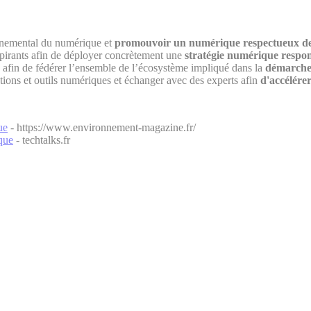
nnemental du numérique et
promouvoir un numérique respectueux de
nspirants afin de déployer concrètement une
stratégie numérique respo
s afin de fédérer l’ensemble de l’écosystème impliqué dans la
démarche 
tions et outils numériques et échanger avec des experts afin
d'accélére
ue
- https://www.environnement-magazine.fr/
que
- techtalks.fr