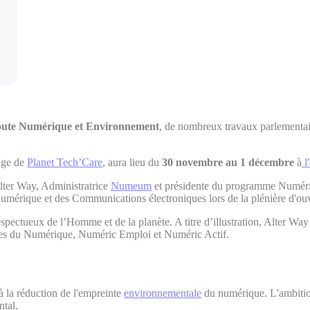
 route Numérique et Environnement
, de nombreux travaux parlementaire
nage de
Planet Tech’Care
, aura lieu du
30 novembre au 1 décembre
à
l
ter Way, Administratrice
Numeum
et présidente du programme Numériq
numérique et des Communications électroniques lors de la plénière d'ouv
spectueux de l’Homme et de la planète. A titre d’illustration, Alter 
mes du Numérique, Numéric Emploi et Numéric Actif.
 la réduction de l'empreinte
environnementale
du numérique. L'ambitio
ntal.