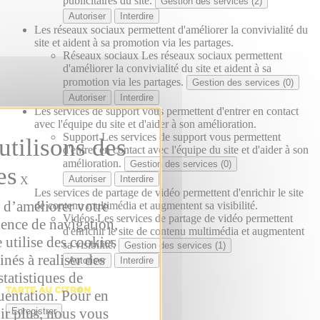
publicitaires du site.
Gestion des services (2)
Autoriser
Interdire
Les réseaux sociaux permettent d'améliorer la convivialité du
site et aident à sa promotion via les partages.
Réseaux sociaux
Les réseaux sociaux permettent
d'améliorer la convivialité du site et aident à sa
promotion via les partages.
Gestion des services (0)
Autoriser
Interdire
Les services de support vous permettent d'entrer en contact
avec l'équipe du site et d'aider à son amélioration.
Support
Les services de support vous permettent
d'entrer en contact avec l'équipe du site et d'aider à son
amélioration.
Gestion des services (0)
Autoriser
Interdire
X
Les services de partage de vidéo permettent d'enrichir le site
 d’améliorer votre
de contenu multimédia et augmentent sa visibilité.
Vidéos
Les services de partage de vidéo permettent
ience de navigation,
d'enrichir le site de contenu multimédia et augmentent
e utilise des cookies
sa visibilité.
Gestion des services (1)
inés à realiser des
Autoriser
Interdire
statistiques de
uentation. Pour en
ir plus, nous vous
Enregistrer