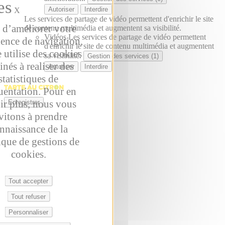
Autoriser
Interdire
X
Les services de partage de vidéo permettent d'enrichir le site
 d’améliorer votre
de contenu multimédia et augmentent sa visibilité.
Vidéos
Les services de partage de vidéo permettent
ience de navigation,
d'enrichir le site de contenu multimédia et augmentent
e utilise des cookies
sa visibilité.
Gestion des services (1)
inés à realiser des
Autoriser
Interdire
statistiques de
uentation. Pour en
ir plus, nous vous
Enregistrer
vitons à prendre
nnaissance de la
ique de gestions de
cookies.
Tout accepter
Tout refuser
Personnaliser