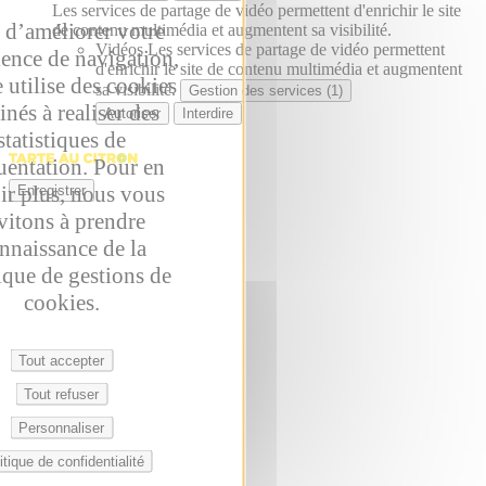
Les services de partage de vidéo permettent d'enrichir le site
 d’améliorer votre
de contenu multimédia et augmentent sa visibilité.
Vidéos
Les services de partage de vidéo permettent
ience de navigation,
d'enrichir le site de contenu multimédia et augmentent
e utilise des cookies
sa visibilité.
Gestion des services (1)
inés à realiser des
Autoriser
Interdire
statistiques de
uentation. Pour en
ir plus, nous vous
Enregistrer
vitons à prendre
nnaissance de la
ique de gestions de
cookies.
Tout accepter
Tout refuser
Personnaliser
itique de confidentialité