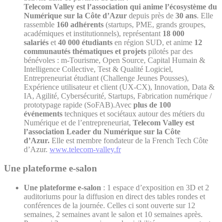
Telecom Valley est l’association qui anime l’écosystème du
Numérique sur la Côte d’Azur
depuis près de
30 ans
. Elle
rassemble
160 adhérents
(startups, PME, grands groupes,
académiques et institutionnels), représentant
18 000
salariés
et
40 000 étudiants
en région SUD, et anime
12
communautés thématiques et projets
pilotés par des
bénévoles : m-Tourisme, Open Source, Capital Humain &
Intelligence Collective, Test & Qualité Logiciel,
Entrepreneuriat étudiant (Challenge Jeunes Pousses),
Expérience utilisateur et client (UX-CX), Innovation, Data &
IA, Agilité, Cybersécurité, Startups, Fabrication numérique /
prototypage rapide (SoFAB).Avec
plus de 100
événements
techniques et sociétaux autour des métiers du
Numérique et de l’entrepreneuriat,
Telecom Valley est
l’association Leader du Numérique sur la Côte
d’Azur.
Elle est membre fondateur de la French Tech Côte
d’Azur.
www.telecom-valley.fr
Une plateforme e-salon
Une plateforme e-salon
: 1 espace d’exposition en 3D et 2
auditoriums pour la diffusion en direct des tables rondes et
conférences de la journée. Celles ci sont ouverte sur 12
semaines, 2 semaines avant le salon et 10 semaines après.