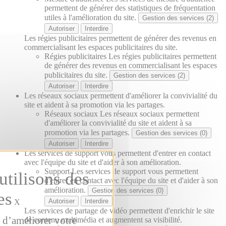
permettent de générer des statistiques de fréquentation
utiles à l'amélioration du site.
Gestion des services (2)
Autoriser
Interdire
Les régies publicitaires permettent de générer des revenus en
commercialisant les espaces publicitaires du site.
Régies publicitaires
Les régies publicitaires permettent
de générer des revenus en commercialisant les espaces
publicitaires du site.
Gestion des services (2)
Autoriser
Interdire
Les réseaux sociaux permettent d'améliorer la convivialité du
site et aident à sa promotion via les partages.
Réseaux sociaux
Les réseaux sociaux permettent
d'améliorer la convivialité du site et aident à sa
promotion via les partages.
Gestion des services (0)
Autoriser
Interdire
Les services de support vous permettent d'entrer en contact
avec l'équipe du site et d'aider à son amélioration.
Support
Les services de support vous permettent
d'entrer en contact avec l'équipe du site et d'aider à son
amélioration.
Gestion des services (0)
Autoriser
Interdire
X
Les services de partage de vidéo permettent d'enrichir le site
 d’améliorer votre
de contenu multimédia et augmentent sa visibilité.