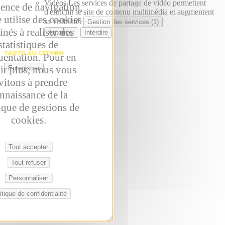
Vidéos
Les services de partage de vidéo permettent
ience de navigation,
d'enrichir le site de contenu multimédia et augmentent
e utilise des cookies
sa visibilité.
Gestion des services (1)
inés à realiser des
Autoriser
Interdire
statistiques de
uentation. Pour en
ir plus, nous vous
Enregistrer
vitons à prendre
nnaissance de la
ique de gestions de
cookies.
Tout accepter
Tout refuser
Personnaliser
itique de confidentialité