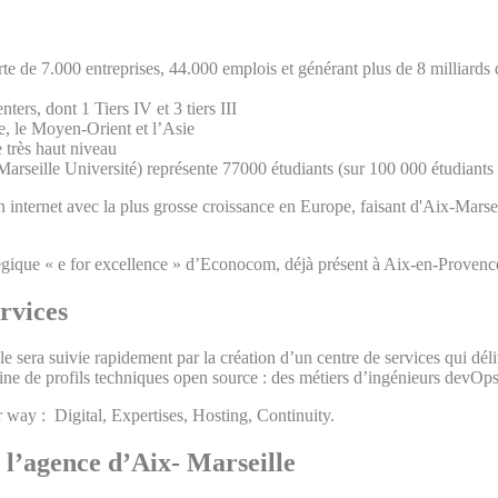
de 7.000 entreprises, 44.000 emplois et générant plus de 8 milliards d'
ters, dont 1 Tiers IV et 3 tiers III
e, le Moyen-Orient et l’Asie
e très haut niveau
eille Université) représente 77000 étudiants (sur 100 000 étudiants d
n internet avec la plus grosse croissance en Europe, faisant d'Aix-Marsei
tégique « e for excellence » d’Econocom, déjà présent à Aix-en-Provence 
rvices
 sera suivie rapidement par la création d’un centre de services qui dél
aine de profils techniques open source : des métiers d’ingénieurs devOp
 way : Digital, Expertises, Hosting, Continuity.
 l’agence d’Aix- Marseille