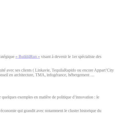
tratégique
« Build4Run »
visant à devenir le 1er spécialiste des
mité avec ses clients ( Linkavie, TequilaRapido ou encore Appart’City
conseil en architecture, TMA, infogérance, hébergement …
r quelques exemples en matière de politique d’innovation : le
e économie qui grandit avec notamment le cluster historique du