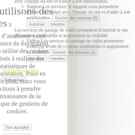
avec l'équipe du site et d'aider à son amélioration.
Support
Les services de support vous permettent
d'entrer en contact avec l'équipe du site et d'aider à son
amélioration.
Gestion des services (0)
Autoriser
Interdire
X
Les services de partage de vidéo permettent d'enrichir le site
 d’améliorer votre
de contenu multimédia et augmentent sa visibilité.
Vidéos
Les services de partage de vidéo permettent
ience de navigation,
d'enrichir le site de contenu multimédia et augmentent
e utilise des cookies
sa visibilité.
Gestion des services (1)
inés à realiser des
Autoriser
Interdire
statistiques de
uentation. Pour en
ir plus, nous vous
Enregistrer
vitons à prendre
nnaissance de la
ique de gestions de
cookies.
Tout accepter