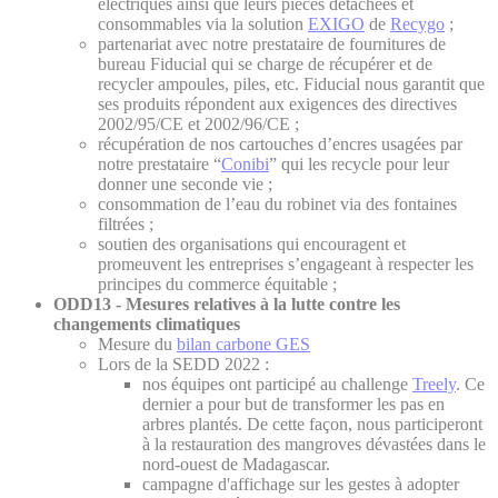
électriques ainsi que leurs pièces détachées et
consommables via la solution
EXIGO
de
Recygo
;
partenariat avec notre prestataire de fournitures de
bureau Fiducial qui se charge de récupérer et de
recycler ampoules, piles, etc. Fiducial nous garantit que
ses produits répondent aux exigences des directives
2002/95/CE et 2002/96/CE ;
récupération de nos cartouches d’encres usagées par
notre prestataire “
Conibi
” qui les recycle pour leur
donner une seconde vie ;
consommation de l’eau du robinet via des fontaines
filtrées ;
soutien des organisations qui encouragent et
promeuvent les entreprises s’engageant à respecter les
principes du commerce équitable ;
ODD13 - Mesures relatives à la lutte contre les
changements climatiques
Mesure du
bilan carbone GES
Lors de la SEDD 2022 :
nos équipes ont participé au challenge
Treely
. Ce
dernier a pour but de transformer les pas en
arbres plantés. De cette façon, nous participeront
à la restauration des mangroves dévastées dans le
nord-ouest de Madagascar.
campagne d'affichage sur les gestes à adopter