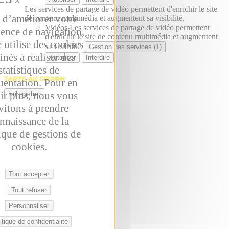
Les services de partage de vidéo permettent d'enrichir le site
 d’améliorer votre
de contenu multimédia et augmentent sa visibilité.
Vidéos
Les services de partage de vidéo permettent
ience de navigation,
d'enrichir le site de contenu multimédia et augmentent
e utilise des cookies
sa visibilité.
Gestion des services (1)
inés à realiser des
Autoriser
Interdire
statistiques de
uentation. Pour en
ir plus, nous vous
Enregistrer
vitons à prendre
nnaissance de la
ique de gestions de
cookies.
Tout accepter
Tout refuser
Personnaliser
itique de confidentialité