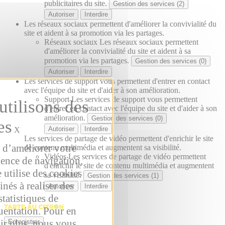
publicitaires du site.
Gestion des services (2)
Autoriser
Interdire
Les réseaux sociaux permettent d'améliorer la convivialité du
site et aident à sa promotion via les partages.
Réseaux sociaux
Les réseaux sociaux permettent
d'améliorer la convivialité du site et aident à sa
promotion via les partages.
Gestion des services (0)
Autoriser
Interdire
Les services de support vous permettent d'entrer en contact
avec l'équipe du site et d'aider à son amélioration.
Support
Les services de support vous permettent
d'entrer en contact avec l'équipe du site et d'aider à son
amélioration.
Gestion des services (0)
Autoriser
Interdire
X
Les services de partage de vidéo permettent d'enrichir le site
 d’améliorer votre
de contenu multimédia et augmentent sa visibilité.
Vidéos
Les services de partage de vidéo permettent
ience de navigation,
d'enrichir le site de contenu multimédia et augmentent
e utilise des cookies
sa visibilité.
Gestion des services (1)
inés à realiser des
Autoriser
Interdire
statistiques de
uentation. Pour en
ir plus, nous vous
Enregistrer