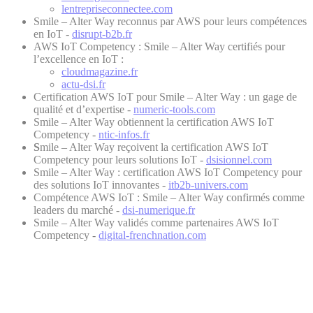
lentrepriseconnectee.com
Smile – Alter Way reconnus par AWS pour leurs compétences
en IoT -
disrupt-b2b.fr
AWS IoT Competency : Smile – Alter Way certifiés pour
l’excellence en IoT :
cloudmagazine.fr
actu-dsi.fr
Certification AWS IoT pour Smile – Alter Way : un gage de
qualité et d’expertise -
numeric-tools.com
Smile – Alter Way obtiennent la certification AWS IoT
Competency -
ntic-infos.fr
S
mile – Alter Way reçoivent la certification AWS IoT
Competency pour leurs solutions IoT -
dsisionnel.com
Smile – Alter Way : certification AWS IoT Competency pour
des solutions IoT innovantes -
itb2b-univers.com
Compétence AWS IoT : Smile – Alter Way confirmés comme
leaders du marché -
dsi-numerique.fr
Smile – Alter Way validés comme partenaires AWS IoT
Competency -
digital-frenchnation.com