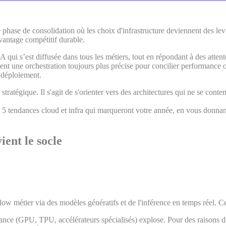
 phase de consolidation où les choix d'infrastructure deviennent des levi
vantage compétitif durable.
 qui s’est diffusée dans tous les métiers, tout en répondant à des attent
 une orchestration toujours plus précise pour concilier performance opé
e déploiement.
 stratégique. Il s'agit de s'orienter vers des architectures qui ne se cont
 5 tendances cloud et infra qui marqueront votre année, en vous donnan
ient le socle
ow métier via des modèles génératifs et de l'inférence en temps réel. Ce
e (GPU, TPU, accélérateurs spécialisés) explose. Pour des raisons de co