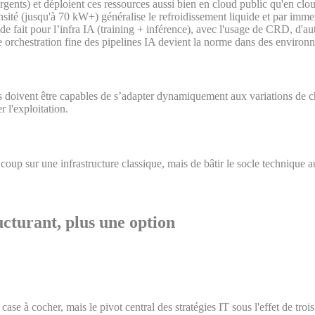
ents) et déploient ces ressources aussi bien en cloud public qu'en clou
sité (jusqu'à 70 kW+) généralise le refroidissement liquide et par imme
e fait pour l’infra IA (training + inférence), avec l'usage de CRD, d'aut
ne orchestration fine des pipelines IA devient la norme dans des environ
s doivent être capables de s’adapter dynamiquement aux variations de cha
 l'exploitation.
ès coup sur une infrastructure classique, mais de bâtir le socle technique 
cturant, plus une option
ase à cocher, mais le pivot central des stratégies IT sous l'effet de troi