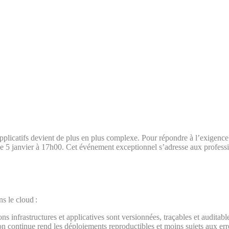
pplicatifs devient de plus en plus complexe. Pour répondre à l’exigence d
le 5 janvier à 17h00. Cet événement exceptionnel s’adresse aux profe
ns le cloud :
ons infrastructures et applicatives sont versionnées, traçables et auditable
on continue rend les déploiements reproductibles et moins sujets aux er