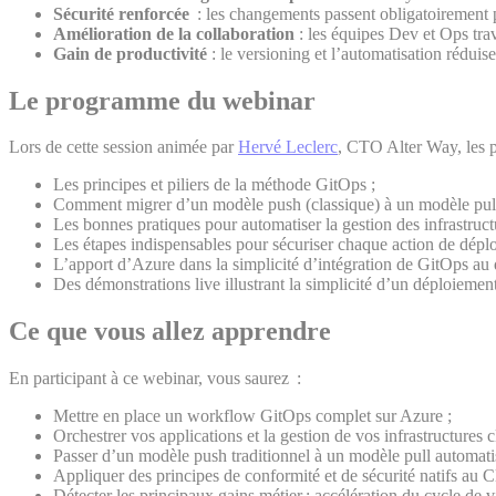
Sécurité renforcée
: les changements passent obligatoirement pa
Amélioration de la collaboration
: les équipes Dev et Ops trav
Gain de productivité
: le versioning et l’automatisation réduise
Le programme du webinar
Lors de cette session animée par
Hervé Leclerc
, CTO Alter Way, les p
Les principes et piliers de la méthode GitOps ;
Comment migrer d’un modèle push (classique) à un modèle pull 
Les bonnes pratiques pour automatiser la gestion des infrastruct
Les étapes indispensables pour sécuriser chaque action de dépl
L’apport d’Azure dans la simplicité d’intégration de GitOps au 
Des démonstrations live illustrant la simplicité d’un déploiemen
Ce que vous allez apprendre
En participant à ce webinar, vous saurez :
Mettre en place un workflow GitOps complet sur Azure ;
Orchestrer vos applications et la gestion de vos infrastructures
Passer d’un modèle push traditionnel à un modèle pull automati
Appliquer des principes de conformité et de sécurité natifs au 
Détecter les principaux gains métier : accélération du cycle de v