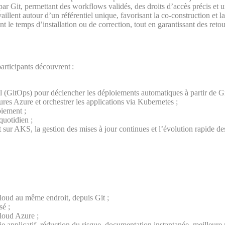
r Git, permettant des workflows validés, des droits d’accès précis et u
aillent autour d’un référentiel unique, favorisant la co-construction et
nt le temps d’installation ou de correction, tout en garantissant des retou
articipants découvrent :
(GitOps) pour déclencher les déploiements automatiques à partir de Gi
ures Azure et orchestrer les applications via Kubernetes ;
oiement ;
quotidien ;
t sur AKS, la gestion des mises à jour continues et l’évolution rapide 
 cloud au même endroit, depuis Git ;
sé ;
Cloud Azure ;
ie applicatif, réduction du risque, documentation instantanée, meilleure r