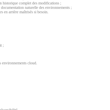
n historique complet des modifications ;
 la documentation naturelle des environnements ;
rs en arrière maîtrisés si besoin.
t ;
des environnements cloud.
éversibilité.