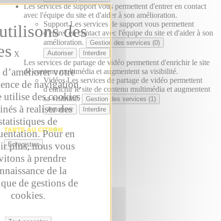
Les services de support vous permettent d'entrer en contact
avec l'équipe du site et d'aider à son amélioration.
Support
Les services de support vous permettent
d'entrer en contact avec l'équipe du site et d'aider à son
amélioration.
Gestion des services (0)
Autoriser
Interdire
X
Les services de partage de vidéo permettent d'enrichir le site
 d’améliorer votre
de contenu multimédia et augmentent sa visibilité.
Vidéos
Les services de partage de vidéo permettent
ience de navigation,
d'enrichir le site de contenu multimédia et augmentent
e utilise des cookies
sa visibilité.
Gestion des services (1)
inés à realiser des
Autoriser
Interdire
statistiques de
uentation. Pour en
ir plus, nous vous
Enregistrer
vitons à prendre
nnaissance de la
ique de gestions de
cookies.