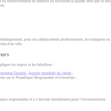
ou renouvellement de matériel en favorisant la qualité ainsi que la dura
ent.
systématiquement, pour nos déplacements professionnels, les transports 
achat d'un vélo.
eurs
quer les enjeux et les bénéfices :
ppement Durable
,
Journée mondiale du climat
...
cursus sur le Numérique Responsable et GreenOps ;
tiques responsables et à s’investir durablement pour l’environnement.