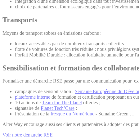
Intégration d'une dimension écologique dans tout investissement 
choix de partenaires et fournisseurs engagés pour l’environnem
Transports
Moyens de transport sobres en émissions carbone :
locaux accessibles par de nombreux transports collectifs
flotte de voitures de fonction très réduite : nous privilégions 
Forfait Mobilité Durable : allocation forfaitaire annuelle pour l'
Sensibilisation et formation des collaborat
Formaliser une démarche RSE passe par une communication pour expli
campagnes de sensibilisation :
Semaine Européenne du Dévelo
plateforme interne
de formation et certification proposant un 
10 actions de
Team for The Planet
offertes ;
signataire de
Planet Tech’Care
;
Présentation de la
fresque du Numérique
- Semaine Green …
Alter Way encourage aussi ses clients et partenaires à adopter des pra
Voir notre démarche RSE