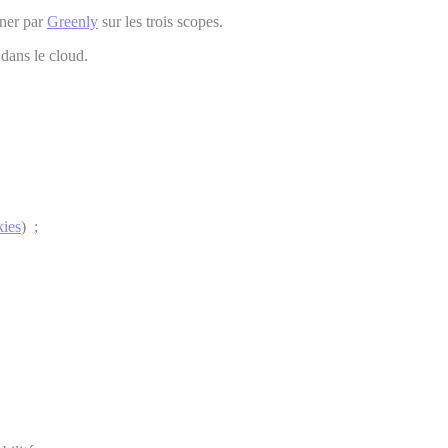
gner par
Greenly
sur les trois scopes.
dans le cloud.
kies
) ;