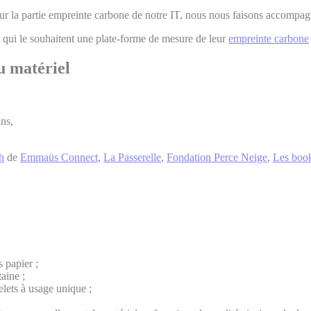
our la partie empreinte carbone de notre IT, nous nous faisons accompa
s qui le souhaitent une plate-forme de mesure de leur
empreinte carbone
u matériel
ans,
h
de
Emmaüs Connect
,
La Passerelle
,
Fondation Perce Neige
,
Les boo
s papier ;
aine ;
lets à usage unique ;