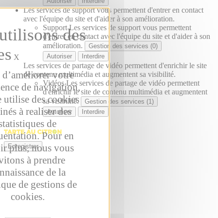
Autoriser
Interdire
Les services de support vous permettent d'entrer en contact
avec l'équipe du site et d'aider à son amélioration.
Support
Les services de support vous permettent
d'entrer en contact avec l'équipe du site et d'aider à son
amélioration.
Gestion des services (0)
Autoriser
Interdire
X
Les services de partage de vidéo permettent d'enrichir le site
 d’améliorer votre
de contenu multimédia et augmentent sa visibilité.
Vidéos
Les services de partage de vidéo permettent
ience de navigation,
d'enrichir le site de contenu multimédia et augmentent
e utilise des cookies
sa visibilité.
Gestion des services (1)
inés à realiser des
Autoriser
Interdire
statistiques de
uentation. Pour en
ir plus, nous vous
Enregistrer
vitons à prendre
nnaissance de la
ique de gestions de
cookies.