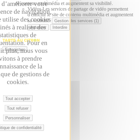
 d’améliorer votre
de contenu multimédia et augmentent sa visibilité.
Vidéos
Les services de partage de vidéo permettent
ience de navigation,
d'enrichir le site de contenu multimédia et augmentent
e utilise des cookies
sa visibilité.
Gestion des services (1)
inés à realiser des
Autoriser
Interdire
statistiques de
uentation. Pour en
ir plus, nous vous
Enregistrer
vitons à prendre
nnaissance de la
ique de gestions de
cookies.
Tout accepter
Tout refuser
Personnaliser
itique de confidentialité