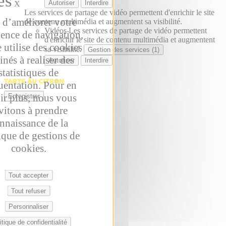
Autoriser
Interdire
X
Les services de partage de vidéo permettent d'enrichir le site
 d’améliorer votre
de contenu multimédia et augmentent sa visibilité.
Vidéos
Les services de partage de vidéo permettent
ience de navigation,
d'enrichir le site de contenu multimédia et augmentent
e utilise des cookies
sa visibilité.
Gestion des services (1)
inés à realiser des
Autoriser
Interdire
statistiques de
uentation. Pour en
ir plus, nous vous
Enregistrer
vitons à prendre
nnaissance de la
ique de gestions de
cookies.
Tout accepter
Tout refuser
Personnaliser
itique de confidentialité